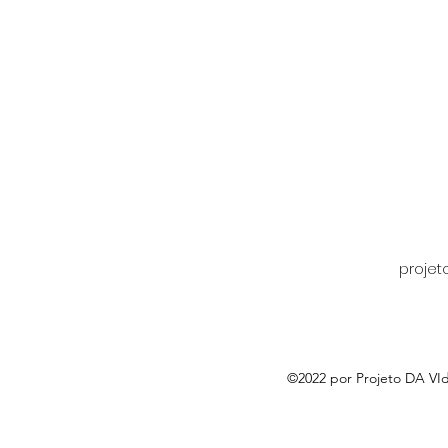
proje
©2022 por Projeto DA VI